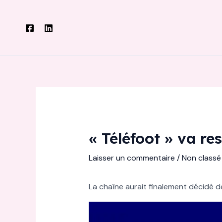
Aller
au
contenu
« Téléfoot » va re
Laisser un commentaire
/
Non classé
La chaîne aurait finalement décidé d