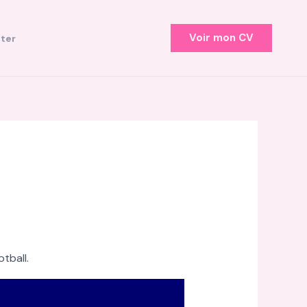
Voir mon CV
ter
tball.