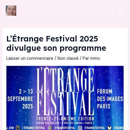
Aller
au
Mai
contenu
Men
L’Étrange Festival 2025
divulgue son programme
Laisser un commentaire
/
Non classé
/ Par
mmc