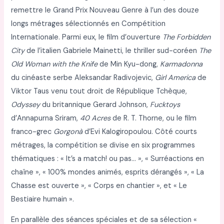
remettre le Grand Prix Nouveau Genre à l’un des douze
longs métrages sélectionnés en Compétition
Internationale. Parmi eux, le film d’ouverture
The Forbidden
City
de l’italien Gabriele Mainetti, le thriller sud-coréen
The
Old Woman with the Knife
de Min Kyu-dong,
Karmadonna
du cinéaste serbe Aleksandar Radivojevic,
Girl America
de
Viktor Taus venu tout droit de République Tchèque,
Odyssey
du britannique Gerard Johnson,
Fucktoys
d’Annapurna Sriram,
40 Acres
de R. T. Thorne, ou le film
franco-grec
Gorgonà
d’Evi Kalogiropoulou. Côté courts
métrages, la compétition se divise en six programmes
thématiques : « It’s a match! ou pas… », « Surréactions en
chaîne », « 100% mondes animés, esprits dérangés », « La
Chasse est ouverte », « Corps en chantier », et « Le
Bestiaire humain ».
En parallèle des séances spéciales et de sa sélection «