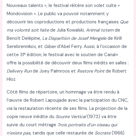
Nouveaux talents », le festival réitère son volet culte «
Mondovision ». Le public va pouvoir notamment y
découvrir les coproductions et productions françaises
Que
ma volonté soit faite
de Julia Kowalski,
Animal totem
de
Benoît Delépine,
La Disparition de Josef Mengele
de Kirill
Serebrennikov, et
Gibier
d’Abel Ferry. Aussi, à l’occasion de
e
cette 31
édition, le festival avec le soutien de Canal+
offre la possibilité de découvrir deux films inédits en salles :
Delivery Run
de Joey Palmroos et
Restore Point
de Robert
Hloz.
Côté films de répertoire, un hommage va être rendu à
l’œuvre de Robert Lapoujade avec la participation du CNC,
via la restauration récente de ses films. La projection de la
copie neuve inédite du
Sourire Vertical
(1973) va être
suivie du court métrage
Trois portraits d’un oiseau qui
n’existe pas
, tandis que celle restaurée de
Socrate
(1968)