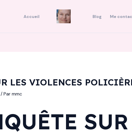
Accueil
Blog
Me contac
R LES VIOLENCES POLICIÈR
/ Par
mmc
NQUÊTE SUR