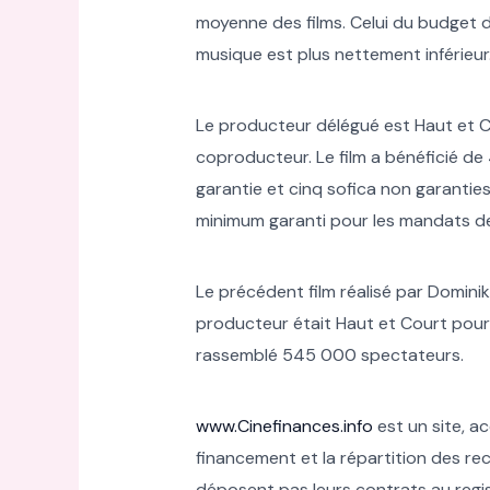
moyenne des films. Celui du budget du
musique est plus nettement inférieur
Le producteur délégué est Haut et Co
coproducteur. Le film a bénéficié de
garantie et cinq sofica non garanties
minimum garanti pour les mandats de 
Le précédent film réalisé par Dominik 
producteur était Haut et Court pour u
rassemblé 545 000 spectateurs.
www.Cinefinances.info
est un site, a
financement et la répartition des rece
déposent pas leurs contrats au regis