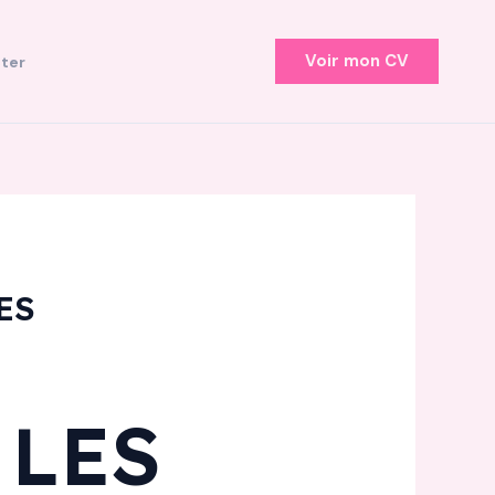
Voir mon CV
ter
ES
 LES