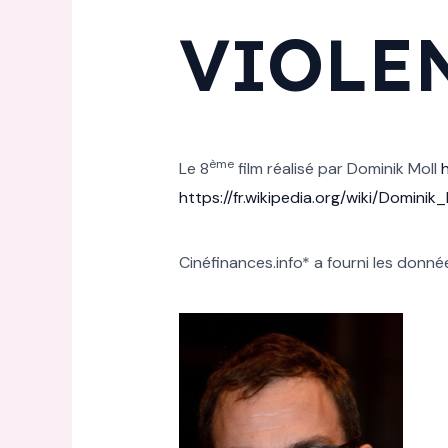
VIOLE
ème
Le 8
film réalisé par Dominik Moll
h
https://fr.wikipedia.org/wiki/Dominik_
Cinéfinances.info* a fourni les donnée