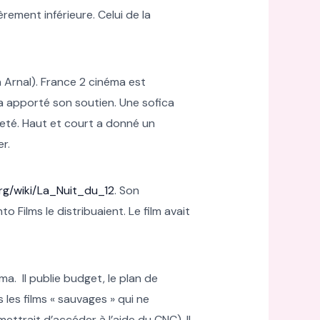
rement inférieure. Celui de la
 Arnal). France 2 cinéma est
a apporté son soutien. Une sofica
cheté. Haut et court a donné un
r.
.org/wiki/La_Nuit_du_12
. Son
 Films le distribuaient. Le film avait
a. Il publie budget, le plan de
 les films « sauvages » qui ne
ttrait d’accéder à l’aide du CNC). Il