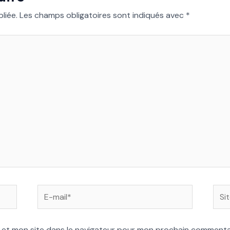
liée.
Les champs obligatoires sont indiqués avec
*
E-
Site
mail*
 et mon site dans le navigateur pour mon prochain commenta