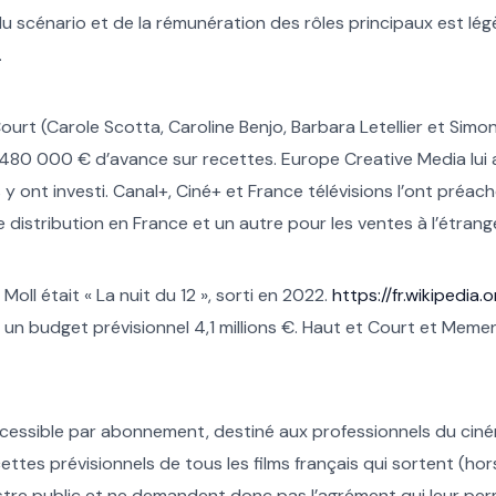
 scénario et de la rémunération des rôles principaux est légè
.
urt (Carole Scotta, Caroline Benjo, Barbara Letellier et Simon
 480 000 € d’avance sur recettes. Europe Creative Media lui 
 y ont investi. Canal+, Ciné+ et France télévisions l’ont préa
distribution en France et un autre pour les ventes à l’étrange
Moll était « La nuit du 12 », sorti en 2022.
https://fr.wikipedia
n budget prévisionnel 4,1 millions €. Haut et Court et Memento
ccessible par abonnement, destiné aux professionnels du ciném
ttes prévisionnels de tous les films français qui sortent (hors
tre public et ne demandent donc pas l’agrément qui leur perme