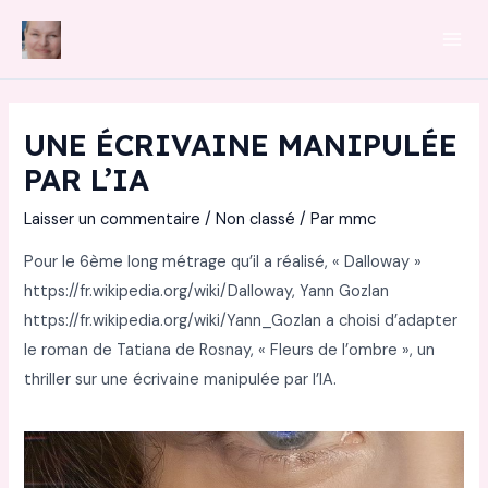
Aller
au
Mai
contenu
Men
UNE ÉCRIVAINE MANIPULÉE
PAR L’IA
Laisser un commentaire
/
Non classé
/ Par
mmc
Pour le 6ème long métrage qu’il a réalisé, « Dalloway »
https://fr.wikipedia.org/wiki/Dalloway, Yann Gozlan
https://fr.wikipedia.org/wiki/Yann_Gozlan a choisi d’adapter
le roman de Tatiana de Rosnay, « Fleurs de l’ombre », un
thriller sur une écrivaine manipulée par l’IA.