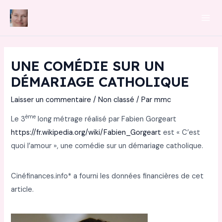
Aller
au
Mai
contenu
Men
UNE COMÉDIE SUR UN
DÉMARIAGE CATHOLIQUE
Laisser un commentaire
/
Non classé
/ Par
mmc
ème
Le 3
long métrage réalisé par Fabien Gorgeart
https://fr.wikipedia.org/wiki/Fabien_Gorgeart
est « C’est
quoi l’amour », une comédie sur un démariage catholique.
Cinéfinances.info* a fourni les données financières de cet
article.