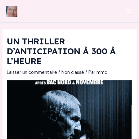
Aller
au
Mai
contenu
Men
UN THRILLER
D’ANTICIPATION À 300 À
L’HEURE
Laisser un commentaire
/
Non classé
/ Par
mmc