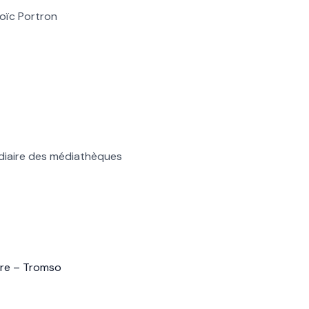
oïc Portron
médiaire des médiathèques
ure – Tromso