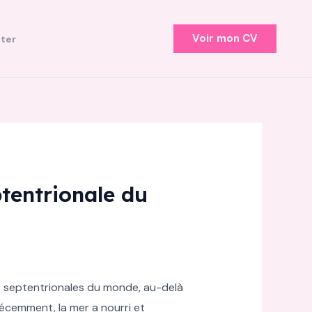
Voir mon CV
ter
ptentrionale du
us septentrionales du monde, au-delà
récemment, la mer a nourri et