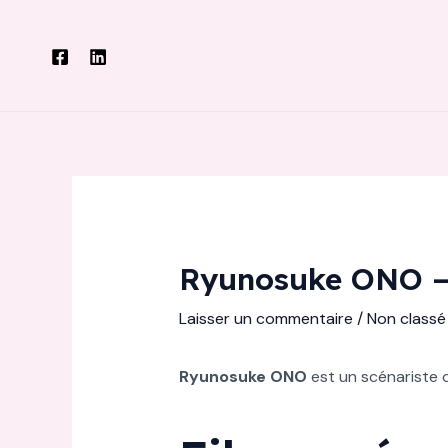
Aller
au
contenu
Ryunosuke ONO – 
Laisser un commentaire
/
Non classé
Ryunosuke ONO
est un scénariste o