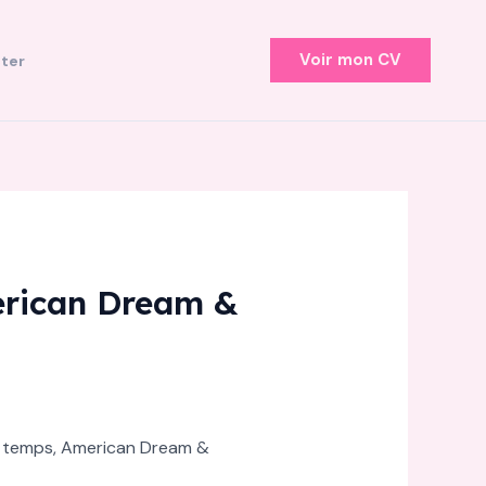
Voir mon CV
ter
merican Dream &
 le temps, American Dream &