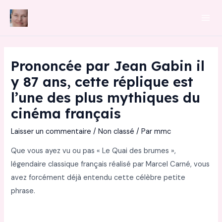
Aller
au
Mai
contenu
Men
Prononcée par Jean Gabin il
y 87 ans, cette réplique est
l’une des plus mythiques du
cinéma français
Laisser un commentaire
/
Non classé
/ Par
mmc
Que vous ayez vu ou pas « Le Quai des brumes »,
légendaire classique français réalisé par Marcel Carné, vous
avez forcément déjà entendu cette célèbre petite
phrase.