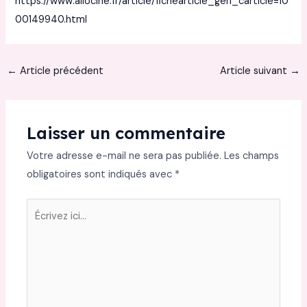
https://www.allocine.fr/article/fichearticle_gen_carticle=10
00149940.html
←
Article précédent
Article suivant
→
Laisser un commentaire
Votre adresse e-mail ne sera pas publiée.
Les champs
obligatoires sont indiqués avec
*
Écrivez
ici…