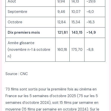
Août
9,94
14,13
-29,6
Septembre
9,46
10,07
-6,0
Octobre
12,84
15,34
-16,3
Dix premiers mois
121,81
143,15
-14,9
Année glissante
(novembre n-1 à octobre
160,18
175,70
-8,8
n)
Source : CNC
73 films sont sortis pour la première fois au cinéma en
France sur les 5 semaines d’octobre 2025 (75 sur les 5
semaines d’octobre 2024), soit 15 films par semaine en
moyenne (15 films par semaine en octobre 2024). Sur le