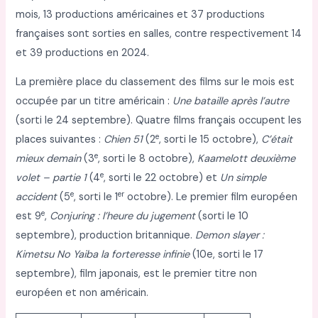
mois, 13 productions américaines et 37 productions
françaises sont sorties en salles, contre respectivement 14
et 39 productions en 2024.
La première place du classement des films sur le mois est
occupée par un titre américain :
Une bataille après l’autre
(sorti le 24 septembre). Quatre films français occupent les
e
places suivantes :
Chien 51
(2
, sorti le 15 octobre),
C’était
e
mieux demain
(3
, sorti le 8 octobre),
Kaamelott deuxième
e
volet – partie 1
(4
, sorti le 22 octobre) et
Un simple
e
er
accident
(5
, sorti le 1
octobre). Le premier film européen
e
est 9
,
Conjuring : l’heure du jugement
(sorti le 10
septembre), production britannique.
Demon slayer :
Kimetsu No Yaiba la forteresse infinie
(10e, sorti le 17
septembre), film japonais, est le premier titre non
européen et non américain.