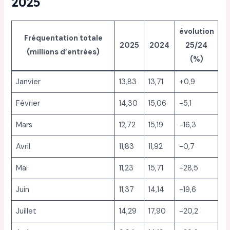
2025
évolution
Fréquentation totale
2025
2024
25/24
(millions d’entrées)
(%)
Janvier
13,83
13,71
+0,9
Février
14,30
15,06
-5,1
Mars
12,72
15,19
-16,3
Avril
11,83
11,92
-0,7
Mai
11,23
15,71
-28,5
Juin
11,37
14,14
-19,6
Juillet
14,29
17,90
-20,2