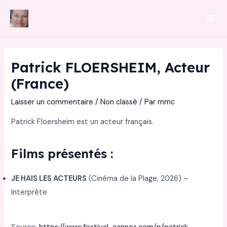
Aller
au
Mai
contenu
Men
Patrick FLOERSHEIM, Acteur
(France)
Laisser un commentaire
/
Non classé
/ Par
mmc
Patrick Floersheim est un acteur français.
Films présentés :
JE HAIS LES ACTEURS
(Cinéma de la Plage, 2026) –
Interprète