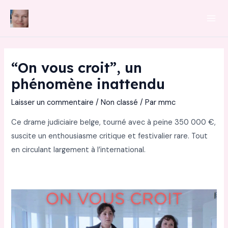
Aller
au
Mai
contenu
Men
“On vous croit”, un
phénomène inattendu
Laisser un commentaire
/
Non classé
/ Par
mmc
Ce drame judiciaire belge, tourné avec à peine 350 000 €,
suscite un enthousiasme critique et festivalier rare. Tout
en circulant largement à l’international.