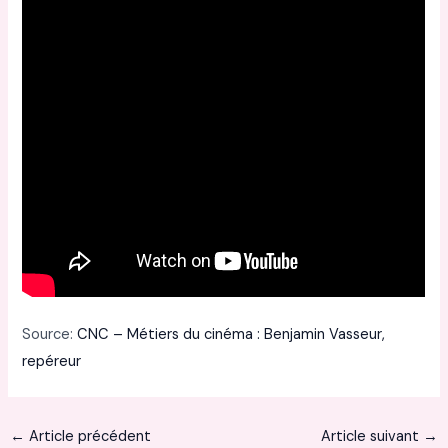
Source:
CNC – Métiers du cinéma : Benjamin Vasseur,
repéreur
←
Article précédent
Article suivant
→