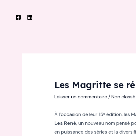
Aller
au
contenu
Les Magritte se r
Laisser un commentaire
/
Non classé
À l’occasion de leur 15ᵉ édition, le
Les René
, un nouveau nom pensé pou
en puissance des séries et la diversi