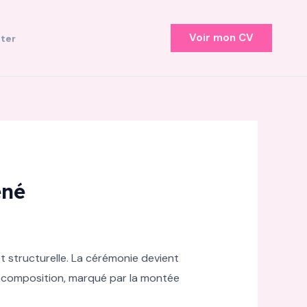
Voir mon CV
ter
ené
t structurelle. La cérémonie devient
recomposition, marqué par la montée