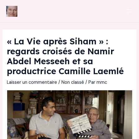
Aller
au
Mai
contenu
Men
« La Vie après Siham » :
regards croisés de Namir
Abdel Messeeh et sa
productrice Camille Laemlé
Laisser un commentaire
/
Non classé
/ Par
mmc