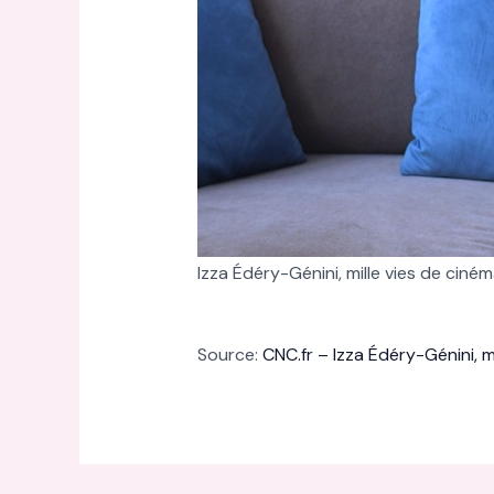
Izza Édéry-Génini, mille vies de ciné
Source:
CNC.fr – Izza Édéry-Génini, m