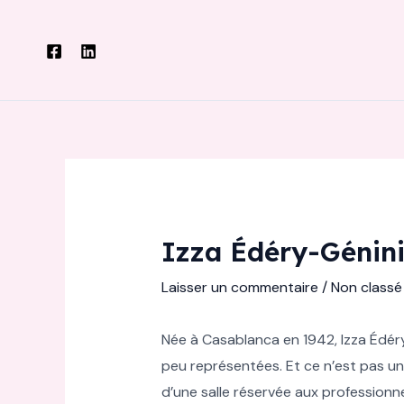
Aller
au
contenu
Izza Édéry-Génini
Laisser un commentaire
/
Non classé
Née à Casablanca en 1942, Izza Édér
peu représentées. Et ce n’est pas une
d’une salle réservée aux professionne