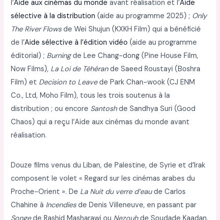
l’
Aide aux cinémas du monde
avant réalisation et l’
Aide
sélective à la distribution
(aide au programme 2025) ;
Only
The River Flows
de Wei Shujun (KXKH Film) qui a bénéficié
de l’
Aide sélective à l’édition vidéo
(aide au programme
éditorial) ;
Burning
de Lee Chang-dong (Pine House Film,
Now Films),
La Loi de Téhéran
de Saeed Roustayi (Boshra
Film) et
Decision to Leave
de Park Chan-wook (CJ ENM
Co., Ltd, Moho Film), tous les trois soutenus à la
distribution ; ou encore
Santosh
de Sandhya Suri (Good
Chaos) qui a reçu l’Aide aux cinémas du monde avant
réalisation.
Douze films venus du Liban, de Palestine, de Syrie et d’Irak
composent le volet « Regard sur les cinémas arabes du
Proche-Orient ». De
La Nuit du verre d’eau
de Carlos
Chahine à
Incendies
de Denis Villeneuve, en passant par
Songe
de Rashid Masharawi ou
Nezouh
de Soudade Kaadan,