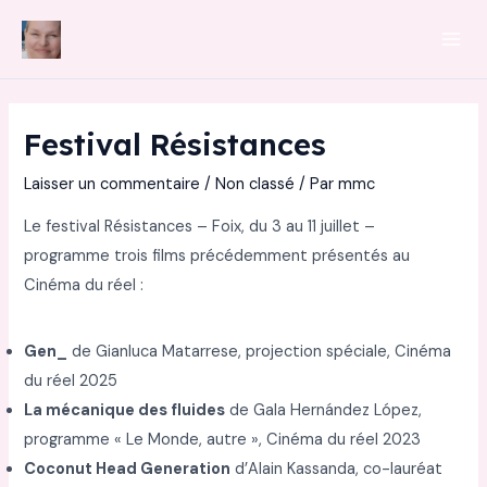
Aller
au
Mai
contenu
Men
Festival Résistances
Laisser un commentaire
/
Non classé
/ Par
mmc
Le festival Résistances – Foix, du 3 au 11 juillet –
programme trois films précédemment présentés au
Cinéma du réel :
Gen_
de Gianluca Matarrese, projection spéciale, Cinéma
du réel 2025
La mécanique des fluides
de Gala Hernández López,
programme « Le Monde, autre », Cinéma du réel 2023
Coconut Head Generation
d’Alain Kassanda, co-lauréat