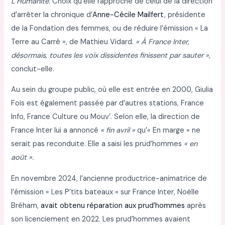
L’Humanité.
Choix qu’elle rapproche de celui de la direction
d’arrêter la chronique d’
Anne-Cécile Mailfert
, présidente
de la Fondation des femmes, ou de réduire l’émission « La
Terre au Carré », de Mathieu Vidard.
« À France Inter,
désormais, toutes les voix dissidentes finissent par sauter »,
conclut-elle.
Au sein du groupe public, où elle est entrée en 2000, Giulia
Foïs est également passée par d’autres stations, France
Info, France Culture ou Mouv’. Selon elle, la direction de
France Inter lui a annoncé
« fin avril »
qu’« En marge » ne
serait pas reconduite. Elle a saisi les prud’hommes
« en
août ».
En novembre 2024, l’ancienne productrice-animatrice de
l’émission « Les P’tits bateaux » sur France Inter, Noëlle
Bréham,
avait obtenu réparation aux prud’hommes
après
son licenciement en 2022. Les prud’hommes avaient