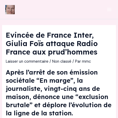
Aller
au
Mai
contenu
Men
Evincée de France Inter,
Giulia Foïs attaque Radio
France aux prud’hommes
Laisser un commentaire
/
Non classé
/ Par
mmc
Après l’arrêt de son émission
sociétale “En marge”, la
journaliste, vingt-cinq ans de
maison, dénonce une “exclusion
brutale” et déplore l’évolution de
la ligne de la station.