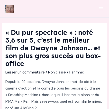
Aller
au
Mai
contenu
Men
« Du pur spectacle » : noté
3,6 sur 5, c’est le meilleur
film de Dwayne Johnson… et
son plus gros succès au box-
office
Laisser un commentaire
/
Non classé
/ Par
mmc
Depuis le 29 octobre, Dwayne Johnson met de côté le
cinéma d’action et la comédie pour les besoins du drame
« Smashing Machine » dans lequel il incarne le pionnier du
MMA Mark Kerr. Mais savez-vous quel est son film le mieux
noté sur AlloCiné ?