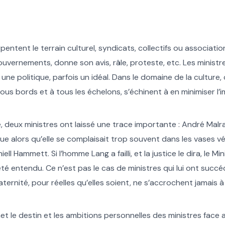
ntent le terrain culturel, syndicats, collectifs ou association
uvernements, donne son avis, râle, proteste, etc. Les ministres
ne politique, parfois un idéal. Dans le domaine de la culture, c
ous bords et à tous les échelons, s’échinent à en minimiser l’
, deux ministres ont laissé une trace importante : André Malra
a rue alors qu’elle se complaisait trop souvent dans les vases v
ammett. Si l’homme Lang a failli, et la justice le dira, le Minist
té entendu. Ce n’est pas le cas de ministres qui lui ont succédé
ternité, pour réelles qu’elles soient, ne s’accrochent jamais à
met le destin et les ambitions personnelles des ministres face 