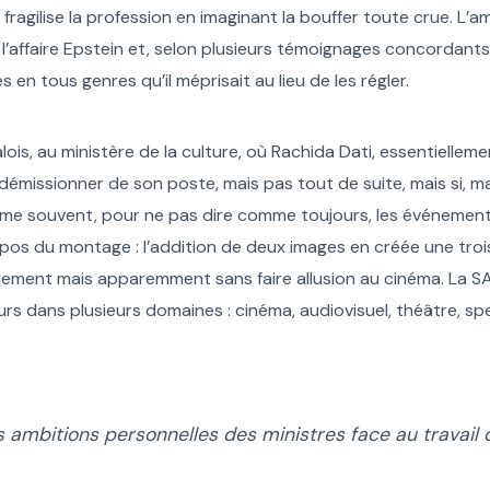
A fragilise la profession en imaginant la bouffer toute crue. L’
 l’affaire Epstein et, selon plusieurs témoignages concordant
en tous genres qu’il méprisait au lieu de les régler.
is, au ministère de la culture, où Rachida Dati, essentiellem
démissionner de son poste, mais pas tout de suite, mais si, ma
mme souvent, pour ne pas dire comme toujours, les événemen
s du montage : l’addition de deux images en créée une trois
alement mais apparemment sans faire allusion au cinéma. La SA
teurs dans plusieurs domaines : cinéma, audiovisuel, théâtre, s
les ambitions personnelles des ministres face au travai