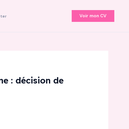
Voir mon CV
ter
ne : décision de