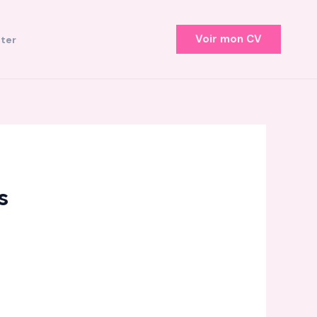
Voir mon CV
ter
s