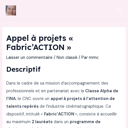
Aller
au
Mai
contenu
Men
Appel à projets «
Fabric’ACTION »
Laisser un commentaire
/
Non classé
/ Par
mmc
Descriptif
Dans le cadre de sa mission d’accompagnement des
professionnels et en partenariat avec la
Classe Alpha de
l’INA
, le CNC ouvre un
appel à projets à l’attention de
talents repérés
de l’industrie cinématographique. Ce
dispositif, intitulé «
Fabric’ACTION
», consiste à accueillir
au maximum
2 lauréats
dans un
programme de