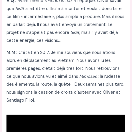
A.Q :
Avant même
Viendra le feu
. À l’époque, Oliver savait
que
Sirāt
allait être difficile à monter et voulait donc faire
ce film « intermédiaire », plus simple à produire. Mais il nous
en parlait déjà. Il nous avait envoyé un traitement. Le
projet ne s’appelait pas encore
Sirāt
, mais il y avait déjà
cette énergie, ces visions…
M.M :
C’était en 2017. Je me souviens que nous étions
alors en déplacement au Vietnam. Nous avons lu les
premières pages, c’était déjà très fort. Nous retrouvions
ce que nous avions vu et aimé dans
Mimosas
: la rudesse
des éléments, la route, la quête… Deux semaines plus tard,
nous signions la cession de droits d’auteur avec Oliver et
Santiago Fillol.